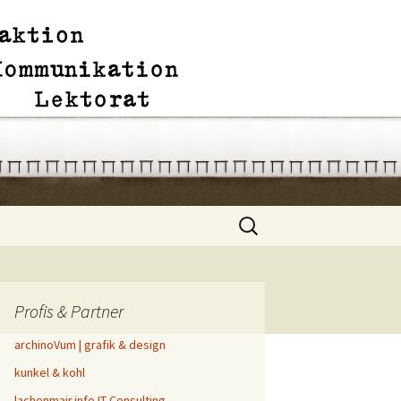
Suchen
nach:
Profis & Partner
archinoVum | grafik & design
kunkel & kohl
lachenmair.info IT-Consulting