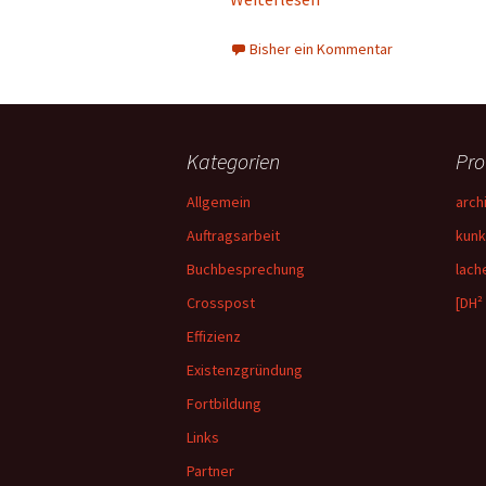
Bisher ein Kommentar
Kategorien
Pro
Allgemein
arch
Auftragsarbeit
kunk
Buchbesprechung
lach
Crosspost
[DH²
Effizienz
Existenzgründung
Fortbildung
Links
Partner