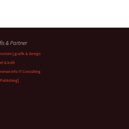
fis & Partner
inoVum | grafik & design
el & kohl
enmair.info IT-Consulting
 Publishing]