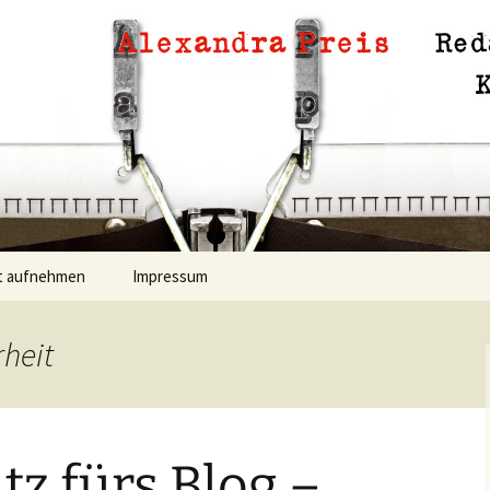
Lektorat
 Preis
t aufnehmen
Impressum
rheit
z fürs Blog –