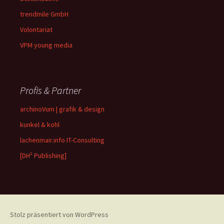
trendmile GmbH
Volontariat
VPM young media
Profis & Partner
archinoVum | grafik & design
kunkel & kohl
lachenmair.info IT-Consulting
[DH² Publishing]
Stolz präsentiert von WordPress