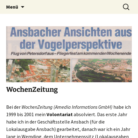
Redaktion – Kommunikation – Lektorat
Zum
Suchen
Alexandra Preis
Menü
Inhalt
nach:
springen
WochenZeitung
Bei der
WochenZeitung (Amedia Informations GmbH)
habe ich
1999 bis 2001 mein
Volontariat
absolviert. Das erste Jahr
habe ich in der Geschäftsstelle Ansbach (für die
Lokalausgabe Ansbach) gearbeitet, danach war ich ein Jahr
lang in Wemding, dem Unternehmenssitz (Lokalausgaben