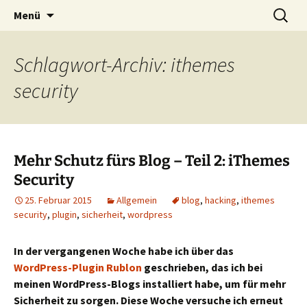
Redaktion – Kommunikation – Lektorat
Zum
Suchen
Alexandra Preis
Menü
Inhalt
nach:
springen
Schlagwort-Archiv: ithemes
security
Mehr Schutz fürs Blog – Teil 2: iThemes
Security
25. Februar 2015
Allgemein
blog
,
hacking
,
ithemes
security
,
plugin
,
sicherheit
,
wordpress
In der vergangenen Woche habe ich über das
WordPress-Plugin Rublon
geschrieben, das ich bei
meinen WordPress-Blogs installiert habe, um für mehr
Sicherheit zu sorgen. Diese Woche versuche ich erneut