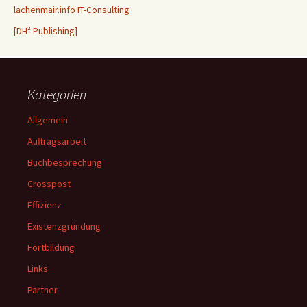
lachenmair.info IT-Consulting
[DH² Publishing]
Kategorien
Allgemein
Auftragsarbeit
Buchbesprechung
Crosspost
Effizienz
Existenzgründung
Fortbildung
Links
Partner