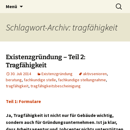
Redaktion – Kommunikation – Lektorat
Zum
Suchen
Alexandra Preis
Menü
Inhalt
nach:
springen
Schlagwort-Archiv: tragfähigkeit
Existenzgründung – Teil 2:
Tragfähigkeit
30. Juli 2014
Existenzgründung
aktivsenioren
,
beratung
,
fachkundige stelle
,
fachkundige stellungnahme
,
tragfähigkeit
,
tragfähigkeitsbescheinigung
Teil 1: Formulare
Ja, Tragfähigkeit ist nicht nur für Gebäude wichtig,
sondern auch für Gründungsunternehmen. Ist ja klar,
dass Arbeitsagentur und Jobcenter nichts unterstützen