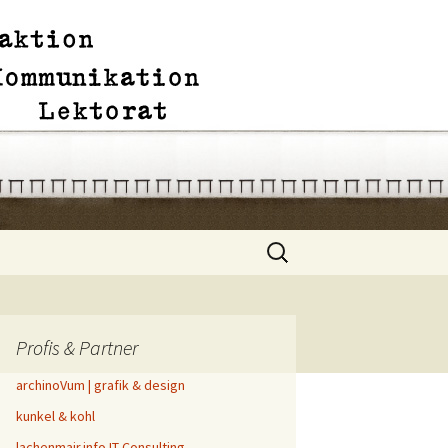
Suchen
nach:
Profis & Partner
archinoVum | grafik & design
kunkel & kohl
lachenmair.info IT-Consulting