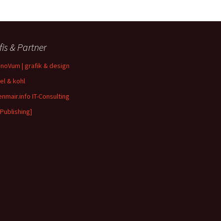
fis & Partner
inoVum | grafik & design
el & kohl
enmair.info IT-Consulting
 Publishing]