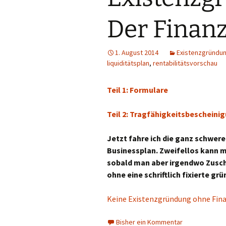
WochenZeitung
Der Finan
1. August 2014
Existenzgründu
liquiditätsplan
,
rentabilitätsvorschau
Teil 1: Formulare
Teil 2: Tragfähigkeitsbescheini
Jetzt fahre ich die ganz schwer
Businessplan. Zweifellos kann 
sobald man aber irgendwo Zusch
ohne eine schriftlich fixierte g
Keine Existenzgründung ohne Fin
Bisher ein Kommentar